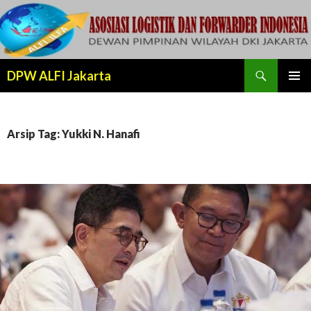
Cari
DPW ALFI Jakarta
LANJUT
MENU
KE
UTAMA
KONTEN
Arsip Tag: Yukki N. Hanafi