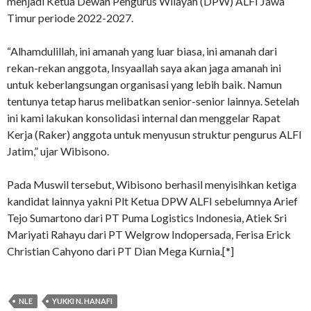
menjadi Ketua Dewan Pengurus Wilayah (DPW) ALFI Jawa
Timur periode 2022-2027.
“Alhamdulillah, ini amanah yang luar biasa, ini amanah dari
rekan-rekan anggota, Insyaallah saya akan jaga amanah ini
untuk keberlangsungan organisasi yang lebih baik. Namun
tentunya tetap harus melibatkan senior-senior lainnya. Setelah
ini kami lakukan konsolidasi internal dan menggelar Rapat
Kerja (Raker) anggota untuk menyusun struktur pengurus ALFI
Jatim,” ujar Wibisono.
Pada Muswil tersebut, Wibisono berhasil menyisihkan ketiga
kandidat lainnya yakni Plt Ketua DPW ALFI sebelumnya Arief
Tejo Sumartono dari PT Puma Logistics Indonesia, Atiek Sri
Mariyati Rahayu dari PT Welgrow Indopersada, Ferisa Erick
Christian Cahyono dari PT Dian Mega Kurnia.[*]
NLE
YUKKI N. HANAFI