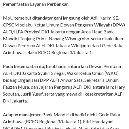
Pemanfaatan Layanan Perbankan.
MoU tersebut ditandatangani langsung oleh Adil Karim, SE,
CPSCM selaku Ketua Umum Dewan Pengurus Wilayah (DPW)
ALFI/ILFA Provinsi DKI Jakarta dengan Area Head Bank
Mandiri Tanjung Priok Nanang Wisnugroho, serta disaksikan
Dewan Pembina ALFI DKI Jakarta Widijanto dan I Gede Raka
Arimbawa selaku RCEO Regional 3/Jakarta 1.
Pada kesempatan itu, turut hadir antara lain Dewan Pembina
ALFI DKI Jakarta Syukri Siregar, Wakil Ketua Umun (WKU)
bidang Organisasi DPP ALFI Anwar Sata, Sekretaris Umum
Fauzan Musa, dan Jajaran Pengurus ALFI DKI antara lain: Hary
Soputan, Jusril Yusuf, serta yang mewakili kesekretaritan ALFI
DKI Jakarta.
Adapun manajemen Bank Mandiri di hadiri oleh I Gede Raka
Arimbawa (RCEO Regional 3/Jakarta 1), Fitri Handayani
(RCBDH), Goverment Business Head Ahadi Subri dan Area