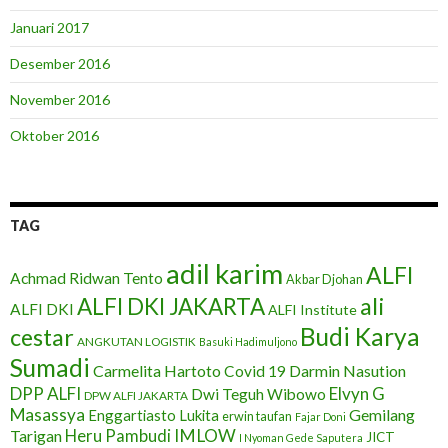
Januari 2017
Desember 2016
November 2016
Oktober 2016
TAG
adil karim
ALFI
Achmad Ridwan Tento
Akbar Djohan
ali
ALFI DKI JAKARTA
ALFI DKI
ALFI Institute
Budi Karya
cestar
ANGKUTAN LOGISTIK
Basuki Hadimuljono
Sumadi
Carmelita Hartoto
Darmin Nasution
Covid 19
DPP ALFI
Elvyn G
Dwi Teguh Wibowo
DPW ALFI JAKARTA
Masassya
Gemilang
Enggartiasto Lukita
erwin taufan
Fajar Doni
IMLOW
Tarigan
Heru Pambudi
JICT
I Nyoman Gede Saputera