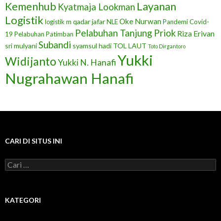
Layanan
Kemenhub
Kyatmaja Lookman
Logistik
Oke Nurwan
m qadar jafar
NLE
Pandemi Covid-
logistik
Pelabuhan Tanjung Priok
Riza Erivan
19
Pelabuhan Patimban
Subandi
sri mulyani
syamsul hadi
TOL LAUT
Toto Dirgantoro
Yukki
Widijanto
Yukki N. Hanafi
Nugrahawan Hanafi
CARI DI SITUS INI
C
a
r
i
u
KATEGORI
n
t