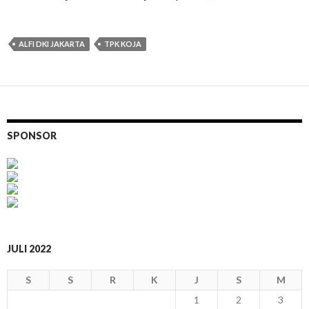
ALFI DKI JAKARTA
TPK KOJA
SPONSOR
JULI 2022
S
S
R
K
J
S
M
1
2
3