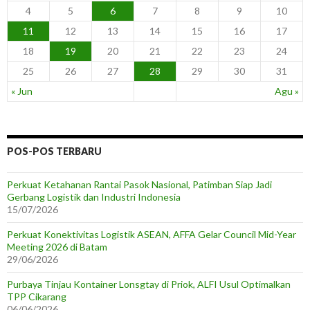
4
5
6
7
8
9
10
11
12
13
14
15
16
17
18
19
20
21
22
23
24
25
26
27
28
29
30
31
« Jun
Agu »
POS-POS TERBARU
Perkuat Ketahanan Rantai Pasok Nasional, Patimban Siap Jadi
Gerbang Logistik dan Industri Indonesia
15/07/2026
Perkuat Konektivitas Logistik ASEAN, AFFA Gelar Council Mid-Year
Meeting 2026 di Batam
29/06/2026
Purbaya Tinjau Kontainer Lonsgtay di Priok, ALFI Usul Optimalkan
TPP Cikarang
06/06/2026