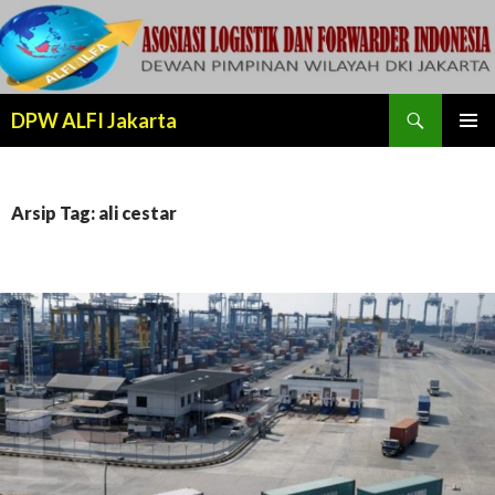
Cari
DPW ALFI Jakarta
LANJUT
MENU
KE
UTAMA
KONTEN
Arsip Tag: ali cestar