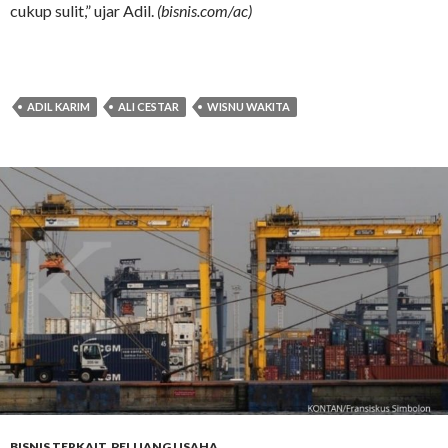
cukup sulit,” ujar Adil.
(bisnis.com/ac)
ADIL KARIM
ALI CESTAR
WISNU WAKITA
BISNIS TERKAIT
,
PELUANG USAHA