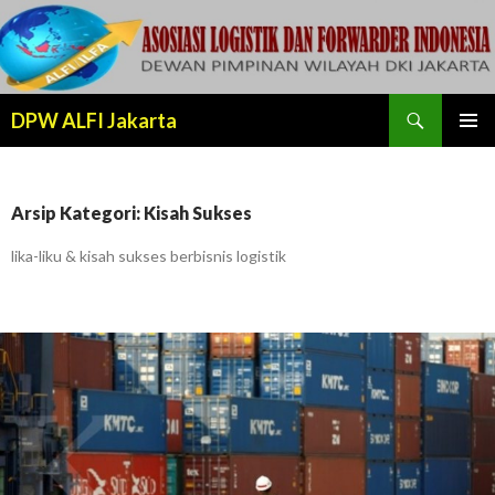
Cari
DPW ALFI Jakarta
LANJUT
MENU
KE
UTAMA
KONTEN
Arsip Kategori: Kisah Sukses
lika-liku & kisah sukses berbisnis logistik