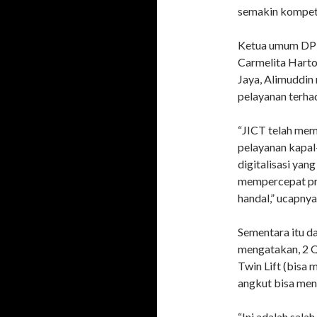
semakin kompetit
Ketua umum DPP 
Carmelita Hart
Jaya, Alimuddin
pelayanan terhad
“JICT telah mem
pelayanan kapal-
digitalisasi ya
mempercepat pro
handal,” ucapnya
Sementara itu d
mengatakan, 2 Q
Twin Lift (bisa 
angkut bisa men
“Ini adalah sala