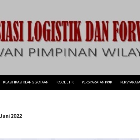
LANJUT KE KONTEN
KLASIFIKASI KEANGGOTAAN
KODE ETIK
PERSYARATAN PPJK
PERSYARATA
 Juni 2022