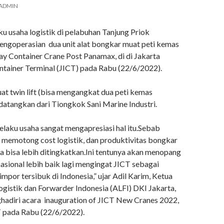
ADMIN
u usaha logistik di pelabuhan Tanjung Priok
engoperasian dua unit alat bongkar muat peti kemas
ay Container Crane Post Panamax, di di Jakarta
ontainer Terminal (JICT) pada Rabu (22/6/2022).
at twin lift (bisa mengangkat dua peti kemas
idatangkan dari Tiongkok Sani Marine Industri.
elaku usaha sangat mengapresiasi hal itu.Sebab
memotong cost logistik, dan produktivitas bongkar
a bisa lebih ditingkatkan.Ini tentunya akan menopang
 nasional lebih baik lagi mengingat JICT sebagai
impor tersibuk di Indonesia,” ujar Adil Karim, Ketua
gistik dan Forwarder Indonesia (ALFI) DKI Jakarta,
ghadiri acara inauguration of JICT New Cranes 2022,
 pada Rabu (22/6/2022).