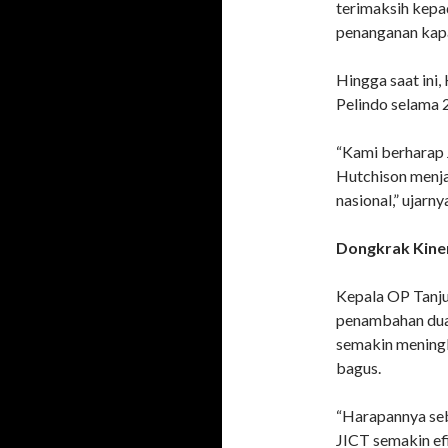
terimaksih kep
penanganan kapa
Hingga saat ini,
Pelindo selama 2
“Kami berharap 
Hutchison menja
nasional,” ujarny
Dongkrak Kine
Kepala OP Tanj
penambahan dua 
semakin meningk
bagus.
“Harapannya se
JICT semakin ef