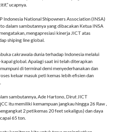
if,” ucapnya.
Indonesia National Shipowners Association (INSA)
oto dalam sambutannya yang dibacakan Ketua INSA
 mengatakan, mengapresiasi kinerja JICT atas
ap shiping line global.
buka cakrawala dunia terhadap Indonesia melalui
kapal global. Apalagi saat ini telah diterapkan
ng mumpuni di terminal demi menyederhanakan dan
ses keluar masuk peti kemas lebih efisien dan
.
alam sambutannya, Ade Hartono, Dirut JICT
CC itu memiliki kemampuan jangkau hingga 26 Raw ,
mengangkat 2 petikemas 20 feet sekaligus) dan daya
capai 65 ton.
h satu komitmen kita untuk terus meningkatkan