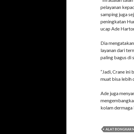
pelayanan kepada
samping juga sej
peningkatan Huma
ucap Ade Harto
Dia mengatakan
layanan dari ter
paling bagus di 
“Jadi, Crane ini
muat bisa lebih 
Ade juga menya
mengembangkan 
kolam dermaga it
ALAT BONGKAR 