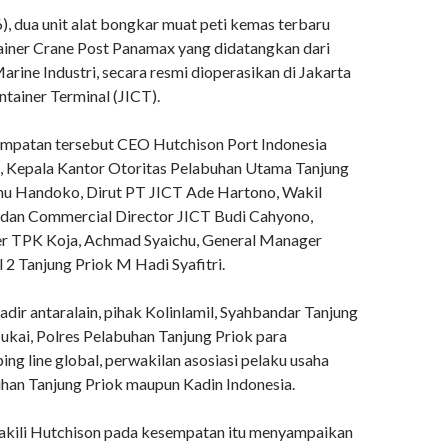
), dua unit alat bongkar muat peti kemas terbaru
ainer Crane Post Panamax yang didatangkan dari
rine Industri, secara resmi dioperasikan di Jakarta
ntainer Terminal (JICT).
mpatan tersebut CEO Hutchison Port Indonesia
g, Kepala Kantor Otoritas Pelabuhan Utama Tanjung
nu Handoko, Dirut PT JICT Ade Hartono, Wakil
dan Commercial Director JICT Budi Cahyono,
r TPK Koja, Achmad Syaichu, General Manager
 2 Tanjung Priok M Hadi Syafitri.
 hadir antaralain, pihak Kolinlamil, Syahbandar Tanjung
ukai, Polres Pelabuhan Tanjung Priok para
ing line global, perwakilan asosiasi pelaku usaha
buhan Tanjung Priok maupun Kadin Indonesia.
akili Hutchison pada kesempatan itu menyampaikan