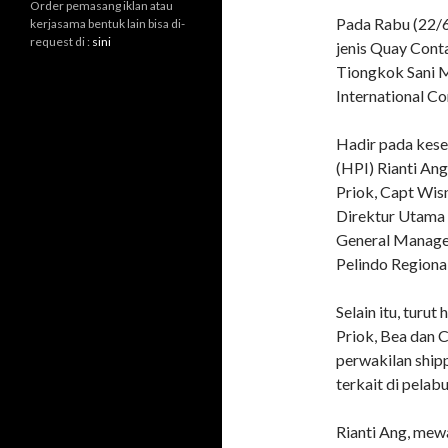
Order pemasang iklan atau
Pada Rabu (22/6
kerjasama bentuk lain bisa di-
request di :
sini
jenis Quay Cont
Tiongkok Sani Ma
International Co
Hadir pada kese
(HPI) Rianti An
Priok, Capt Wis
Direktur Utama 
General Manage
Pelindo Regional
Selain itu, turut
Priok, Bea dan C
perwakilan shipp
terkait di pela
Rianti Ang, mew