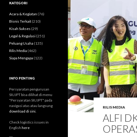
u
KATEGORI
n
t
Acara & Kegiatan
(76)
u
Bisnis Terkait
(210)
k
Kisah Sukses
(29)
:
Legal & Regulasi
(251)
Peluang Usaha
(135)
Rilis Media
(462)
Siapa Mengapa
(122)
INFO PENTING
Persyaratan pengurusan
SIUJPT bisa dilihat di menu
"Persyaratan SIUJPT" pada
navigasi atas atau langsung
RILIS MEDIA
download di sini.
ALFI DK
Check logistics issues in
OPERA
English
here