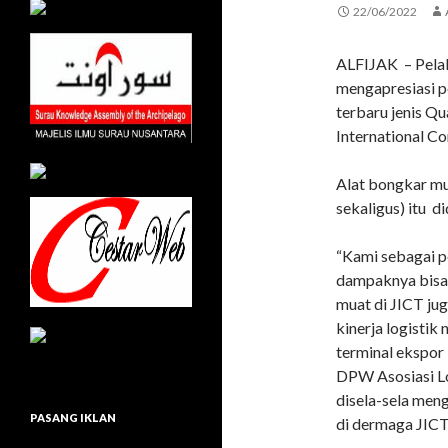
22/06/2022
ALFIJAK – Pelak
mengapresiasi p
terbaru jenis Qu
International C
Alat bongkar mu
sekaligus) itu d
“Kami sebagai p
dampaknya bisa 
muat di JICT jug
kinerja logistik
terminal ekspor 
DPW Asosiasi Lo
disela-sela men
PASANG IKLAN
di dermaga JICT