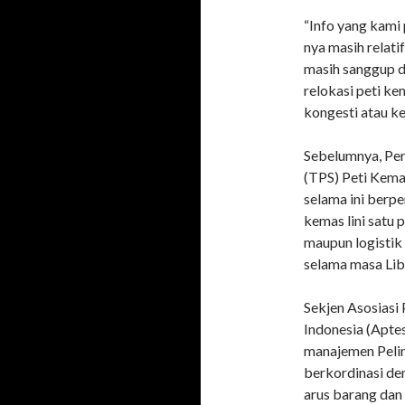
“Info yang kami 
nya masih relati
masih sanggup d
relokasi peti ke
kongesti atau ke
Sebelumnya, Pe
(TPS) Peti Kema
selama ini berpe
kemas lini satu
maupun logistik 
selama masa Libu
Sekjen Asosiasi
Indonesia (Apt
manajemen Pelin
berkordinasi de
arus barang dan 