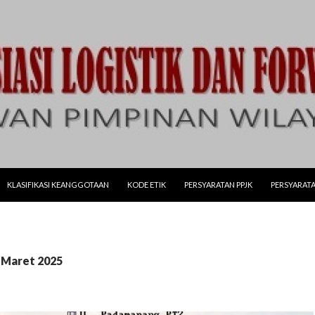
LANJUT KE KONTEN
KLASIFIKASI KEANGGOTAAN
KODE ETIK
PERSYARATAN PPJK
PERSYARATA
: Maret 2025