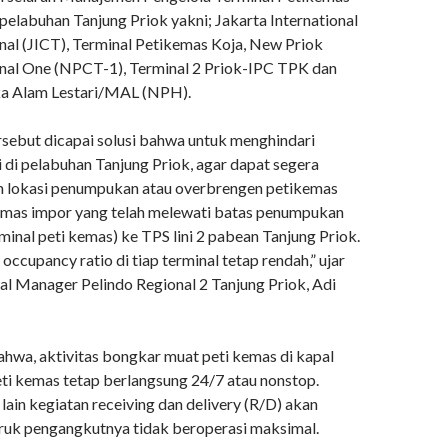
pelabuhan Tanjung Priok yakni; Jakarta International
nal (JICT), Terminal Petikemas Koja, New Priok
nal One (NPCT-1), Terminal 2 Priok-IPC TPK dan
ka Alam Lestari/MAL (NPH).
rsebut dicapai solusi bahwa untuk menghindari
 di pelabuhan Tanjung Priok, agar dapat segera
h lokasi penumpukan atau overbrengen petikemas
emas impor yang telah melewati batas penumpukan
erminal peti kemas) ke TPS lini 2 pabean Tanjung Priok.
 occupancy ratio di tiap terminal tetap rendah,” ujar
al Manager Pelindo Regional 2 Tanjung Priok, Adi
hwa, aktivitas bongkar muat peti kemas di kapal
eti kemas tetap berlangsung 24/7 atau nonstop.
 lain kegiatan receiving dan delivery (R/D) akan
truk pengangkutnya tidak beroperasi maksimal.