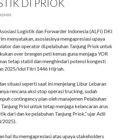
STIK DI PRIOK
ADMIN
sosiasi Logistik dan Forwarder Indonesia (ALFI) DKI
arim menyatakan, asosiasinya mengapresiasi upaya
ulator dan operator di.pelabuhan Tanjung Priok untuk
akukan over brengen peti kemas guna menjaga YOR
mas tetap stabil dan menghindari potensi kongesti
an 2025/Idul Fitri 1446 Hijriah.
an situasi seperti saat ini menjelang Libur Lebaran
nya rencana aksi stop operasi trucking, sudah
mpuh contingency plan oleh manajemen Pelabuhan
 Tanjung Prioi untuk tetap menjaga kelancaran arus
tik dari dan ke pelabuhan Tanjung Priok,” ujar Adil
/2025).
n hal itu memgapresiasi atas upaya stakeholders