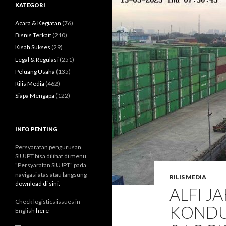
u
KATEGORI
n
t
Acara & Kegiatan
(76)
u
Bisnis Terkait
(210)
k
Kisah Sukses
(29)
:
Legal & Regulasi
(251)
Peluang Usaha
(135)
Rilis Media
(462)
Siapa Mengapa
(122)
INFO PENTING
Persyaratan pengurusan
SIUJPT bisa dilihat di menu
"Persyaratan SIUJPT" pada
navigasi atas atau langsung
RILIS MEDIA
download di sini.
ALFI 
Check logistics issues in
KONDU
English
here