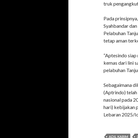
truk pengangku
Pada prinsipnya
Syahbandar dan 
Pelabuhan Tanju
tetap aman terke
“Aptesindo siap
kemas dari lini 
pelabuhan Tanjun
Sebagaimana dik
(Aptrindo) tela
nasional pada 2
hari) kebijakan
Lebaran 2025/Idu
ADIL KARIM