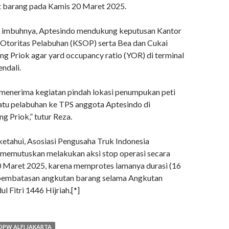
t barang pada Kamis 20 Maret 2025.
, imbuhnya, Aptesindo mendukung keputusan Kantor
Otoritas Pelabuhan (KSOP) serta Bea dan Cukai
ng Priok agar yard occupancy ratio (YOR) di terminal
ndali.
 menerima kegiatan pindah lokasi penumpukan peti
satu pelabuhan ke TPS anggota Aptesindo di
g Priok,” tutur Reza.
etahui, Asosiasi Pengusaha Truk Indonesia
h memutuskan melakukan aksi stop operasi secara
0 Maret 2025, karena memprotes lamanya durasi (16
 pembatasan angkutan barang selama Angkutan
l Fitri 1446 Hijriah.[*]
DPW ALFI JAKARTA