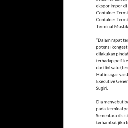
ekspor impor di 
Container Termi
Container Termi
Terminal Musti
“Dalam rapat te
potensi kongesti
dilakukan pinda
terhadap peti k
dari lini satu (t
Hal ini agar yard
Executive Gener
Sugiri.
Dia menyebut ba
pada terminal p
Sementara disisi
terhambat jika 