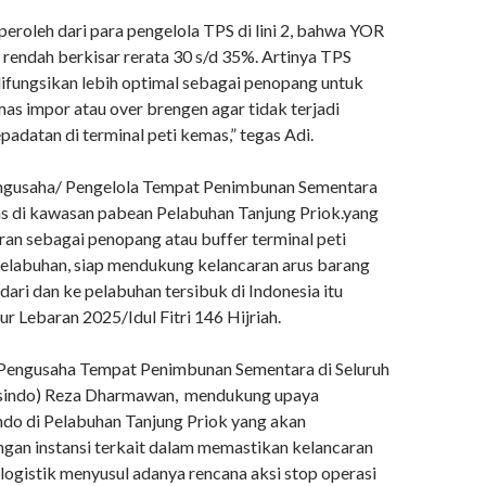
peroleh dari para pengelola TPS di lini 2, bahwa YOR
f rendah berkisar rerata 30 s/d 35%. Artinya TPS
ifungsikan lebih optimal sebagai penopang untuk
mas impor atau over brengen agar tidak terjadi
padatan di terminal peti kemas,” tegas Adi.
ngusaha/ Pengelola Tempat Penimbunan Sementara
s di kawasan pabean Pelabuhan Tanjung Priok.yang
ran sebagai penopang atau buffer terminal peti
 pelabuhan, siap mendukung kelancaran arus barang
dari dan ke pelabuhan tersibuk di Indonesia itu
r Lebaran 2025/Idul Fitri 146 Hijriah.
 Pengusaha Tempat Penimbunan Sementara di Seluruh
esindo) Reza Dharmawan, mendukung upaya
do di Pelabuhan Tanjung Priok yang akan
ngan instansi terkait dalam memastikan kelancaran
logistik menyusul adanya rencana aksi stop operasi