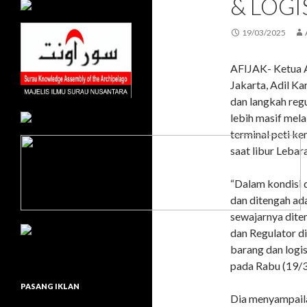
& LOGI
19/03/2025
AFIJAK- Ketua A
Jakarta, Adil K
dan langkah reg
lebih masif mel
terminal peti ke
saat libur Lebar
“Dalam kondisi d
dan ditengah ada
sewajarnya dite
dan Regulator di
barang dan logis
pada Rabu (19/3
PASANG IKLAN
Dia menyampaila