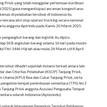
ng Priok yang telah menggelar pertemuan kordinasi
/2025) guna mengantisipasi ancaman kongesti arus
kemas di pelabuhan tersibuk di Indonesia itu
rencana aksi stop operasi trucking secara nasional
arta anggota Aptrindo pada Kamis 20 Maret 2025.
k pengangkut barang dan logistik itu dipicu
dap SKB angkutan barang selama 16 hari pada musim
l Fitri 1446 Hijriah atau mulai 24 Maret s/d 8 April
ersebut dihadiri sejumlah instansi terkait antara lain
ar dan Otoritas Pelabuhan (KSOP) Tanjung Priok,
n Utama (KPU) Bea dan Cukai Tanjung Priok, serta
 pengelola tempat penimbunan sementara (TPS) lini 2
 Tanjung Priok anggota Asosiasi Pengusaha Tempat
ntara seluruh Indonesia (Aptesindo).
iri seluruh Manajemen Pengelola Terminal Petikemas