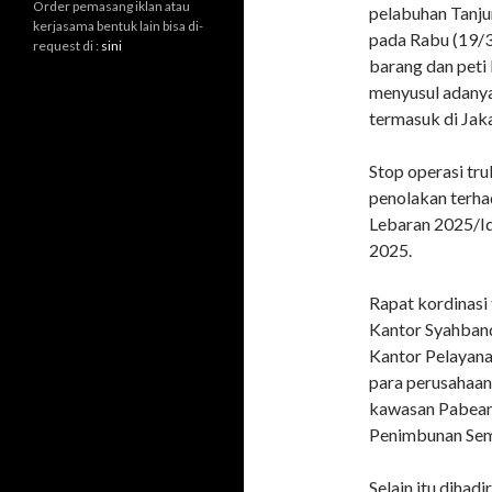
Order pemasang iklan atau
pelabuhan Tanju
kerjasama bentuk lain bisa di-
pada Rabu (19/3
request di :
sini
barang dan peti 
menyusul adanya 
termasuk di Jak
Stop operasi tru
penolakan terha
Lebaran 2025/Idu
2025.
Rapat kordinasi t
Kantor Syahband
Kantor Pelayana
para perusahaan
kawasan Pabean
Penimbunan Seme
Selain itu dihad