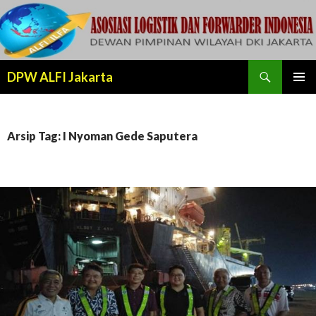
Cari
DPW ALFI Jakarta
LANJUT
MENU
KE
UTAMA
KONTEN
Arsip Tag: I Nyoman Gede Saputera