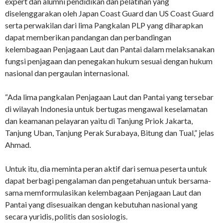
expert dan alumni pendidikan dan pelatihan yang
diselenggarakan oleh Japan Coast Guard dan US Coast Guard
serta perwakilan dari lima Pangkalan PLP yang diharapkan
dapat memberikan pandangan dan perbandingan
kelembagaan Penjagaan Laut dan Pantai dalam melaksanakan
fungsi penjagaan dan penegakan hukum sesuai dengan hukum
nasional dan pergaulan internasional.
“Ada lima pangkalan Penjagaan Laut dan Pantai yang tersebar
di wilayah Indonesia untuk bertugas mengawal keselamatan
dan keamanan pelayaran yaitu di Tanjung Priok Jakarta,
Tanjung Uban, Tanjung Perak Surabaya, Bitung dan Tual,” jelas
Ahmad.
Untuk itu, dia meminta peran aktif dari semua peserta untuk
dapat berbagi pengalaman dan pengetahuan untuk bersama-
sama memformulasikan kelembagaan Penjagaan Laut dan
Pantai yang disesuaikan dengan kebutuhan nasional yang
secara yuridis, politis dan sosiologis.