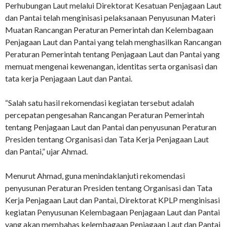
Perhubungan Laut melalui Direktorat Kesatuan Penjagaan Laut
dan Pantai telah menginisasi pelaksanaan Penyusunan Materi
Muatan Rancangan Peraturan Pemerintah dan Kelembagaan
Penjagaan Laut dan Pantai yang telah menghasilkan Rancangan
Peraturan Pemerintah tentang Penjagaan Laut dan Pantai yang
memuat mengenai kewenangan, identitas serta organisasi dan
tata kerja Penjagaan Laut dan Pantai.
“Salah satu hasil rekomendasi kegiatan tersebut adalah
percepatan pengesahan Rancangan Peraturan Pemerintah
tentang Penjagaan Laut dan Pantai dan penyusunan Peraturan
Presiden tentang Organisasi dan Tata Kerja Penjagaan Laut
dan Pantai,” ujar Ahmad.
Menurut Ahmad, guna menindaklanjuti rekomendasi
penyusunan Peraturan Presiden tentang Organisasi dan Tata
Kerja Penjagaan Laut dan Pantai, Direktorat KPLP menginisasi
kegiatan Penyusunan Kelembagaan Penjagaan Laut dan Pantai
yang akan membahas kelembagaan Penjagaan Laut dan Pantai