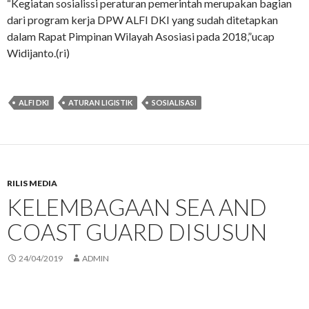
“Kegiatan sosialissi peraturan pemerintah merupakan bagian
dari program kerja DPW ALFI DKI yang sudah ditetapkan
dalam Rapat Pimpinan Wilayah Asosiasi pada 2018,”ucap
Widijanto.(ri)
ALFI DKI
ATURAN LIGISTIK
SOSIALISASI
RILIS MEDIA
KELEMBAGAAN SEA AND
COAST GUARD DISUSUN
24/04/2019
ADMIN