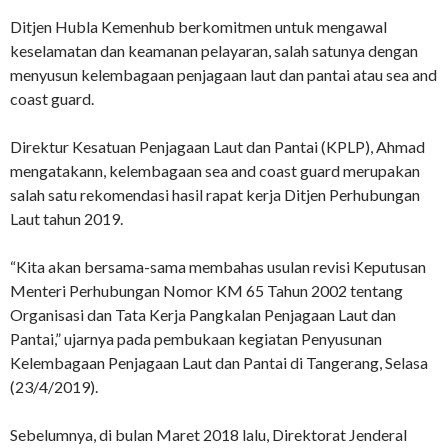
Ditjen Hubla Kemenhub berkomitmen untuk mengawal
keselamatan dan keamanan pelayaran, salah satunya dengan
menyusun kelembagaan penjagaan laut dan pantai atau sea and
coast guard.
Direktur Kesatuan Penjagaan Laut dan Pantai (KPLP), Ahmad
mengatakann, kelembagaan sea and coast guard merupakan
salah satu rekomendasi hasil rapat kerja Ditjen Perhubungan
Laut tahun 2019.
“Kita akan bersama-sama membahas usulan revisi Keputusan
Menteri Perhubungan Nomor KM 65 Tahun 2002 tentang
Organisasi dan Tata Kerja Pangkalan Penjagaan Laut dan
Pantai,” ujarnya pada pembukaan kegiatan Penyusunan
Kelembagaan Penjagaan Laut dan Pantai di Tangerang, Selasa
(23/4/2019).
Sebelumnya, di bulan Maret 2018 lalu, Direktorat Jenderal