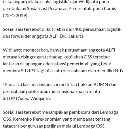
di kalangan pelaku usaha logistik,” ujar Widijanto pada
pembukaan Sosialisasi Peraturan Pemerintah, pada Kamis
(25/4/2019).
Sosialisasi tersebut diikuti lebih dari 400 perusahaan logistik
dan forwarder anggota ALFI DKI Jakarta.
Widijanto mengatakan, banyak perusahaan anggota ALFI
merasa kebingungan terhadap kebijakan OSS tersebut
lantaran di lapangan ada instansi pemerintah yang tidak
meminta SIUJPT lagi bila satu perusahaan telah memiliki NIB.
“Pada sisi lain ada instansi pemerintah bahkan BUMN dan
perusahaan publik atau multinasional masih minta
SIUJPT,”ucap Widijanto.
Sosialisasi tersebut menampilkan pembicara dari Lembaga
OSS, Kemenko Perekonomian yang membahas tentang
tatacara pengurusan perijinan melalui Lembaga OSS.