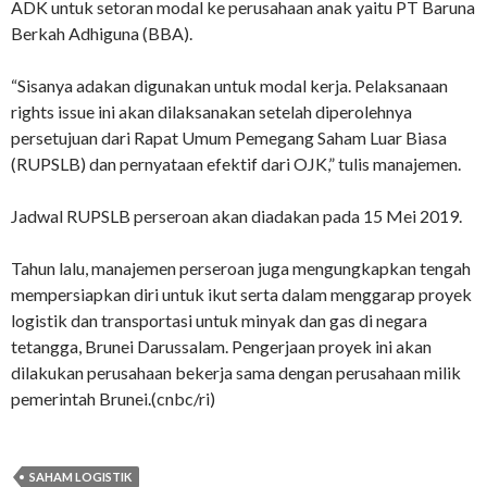
ADK untuk setoran modal ke perusahaan anak yaitu PT Baruna
Berkah Adhiguna (BBA).
“Sisanya adakan digunakan untuk modal kerja. Pelaksanaan
rights issue ini akan dilaksanakan setelah diperolehnya
persetujuan dari Rapat Umum Pemegang Saham Luar Biasa
(RUPSLB) dan pernyataan efektif dari OJK,” tulis manajemen.
Jadwal RUPSLB perseroan akan diadakan pada 15 Mei 2019.
Tahun lalu, manajemen perseroan juga mengungkapkan tengah
mempersiapkan diri untuk ikut serta dalam menggarap proyek
logistik dan transportasi untuk minyak dan gas di negara
tetangga, Brunei Darussalam. Pengerjaan proyek ini akan
dilakukan perusahaan bekerja sama dengan perusahaan milik
pemerintah Brunei.(cnbc/ri)
SAHAM LOGISTIK