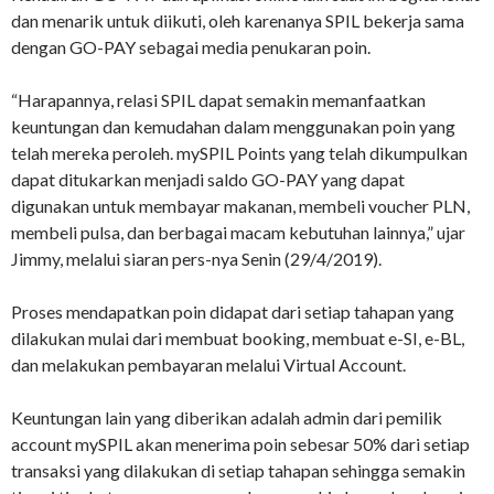
dan menarik untuk diikuti, oleh karenanya SPIL bekerja sama
dengan GO-PAY sebagai media penukaran poin.
“Harapannya, relasi SPIL dapat semakin memanfaatkan
keuntungan dan kemudahan dalam menggunakan poin yang
telah mereka peroleh. mySPIL Points yang telah dikumpulkan
dapat ditukarkan menjadi saldo GO-PAY yang dapat
digunakan untuk membayar makanan, membeli voucher PLN,
membeli pulsa, dan berbagai macam kebutuhan lainnya,” ujar
Jimmy, melalui siaran pers-nya Senin (29/4/2019).
Proses mendapatkan poin didapat dari setiap tahapan yang
dilakukan mulai dari membuat booking, membuat e-SI, e-BL,
dan melakukan pembayaran melalui Virtual Account.
Keuntungan lain yang diberikan adalah admin dari pemilik
account mySPIL akan menerima poin sebesar 50% dari setiap
transaksi yang dilakukan di setiap tahapan sehingga semakin