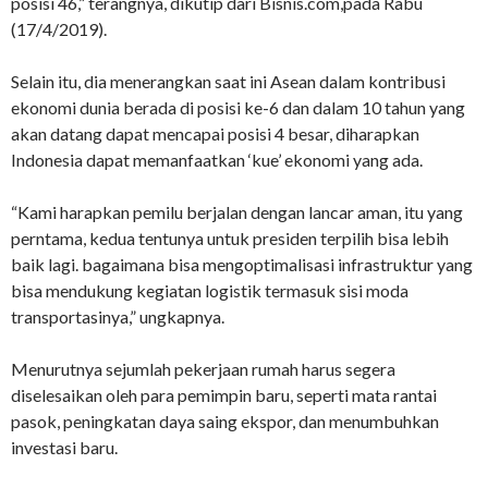
posisi 46,” terangnya, dikutip dari Bisnis.com,pada Rabu
(17/4/2019).
Selain itu, dia menerangkan saat ini Asean dalam kontribusi
ekonomi dunia berada di posisi ke-6 dan dalam 10 tahun yang
akan datang dapat mencapai posisi 4 besar, diharapkan
Indonesia dapat memanfaatkan ‘kue’ ekonomi yang ada.
“Kami harapkan pemilu berjalan dengan lancar aman, itu yang
perntama, kedua tentunya untuk presiden terpilih bisa lebih
baik lagi. bagaimana bisa mengoptimalisasi infrastruktur yang
bisa mendukung kegiatan logistik termasuk sisi moda
transportasinya,” ungkapnya.
Menurutnya sejumlah pekerjaan rumah harus segera
diselesaikan oleh para pemimpin baru, seperti mata rantai
pasok, peningkatan daya saing ekspor, dan menumbuhkan
investasi baru.