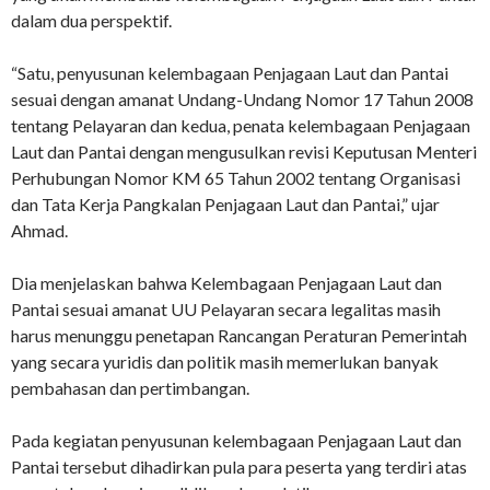
dalam dua perspektif.
“Satu, penyusunan kelembagaan Penjagaan Laut dan Pantai
sesuai dengan amanat Undang-Undang Nomor 17 Tahun 2008
tentang Pelayaran dan kedua, penata kelembagaan Penjagaan
Laut dan Pantai dengan mengusulkan revisi Keputusan Menteri
Perhubungan Nomor KM 65 Tahun 2002 tentang Organisasi
dan Tata Kerja Pangkalan Penjagaan Laut dan Pantai,” ujar
Ahmad.
Dia menjelaskan bahwa Kelembagaan Penjagaan Laut dan
Pantai sesuai amanat UU Pelayaran secara legalitas masih
harus menunggu penetapan Rancangan Peraturan Pemerintah
yang secara yuridis dan politik masih memerlukan banyak
pembahasan dan pertimbangan.
Pada kegiatan penyusunan kelembagaan Penjagaan Laut dan
Pantai tersebut dihadirkan pula para peserta yang terdiri atas