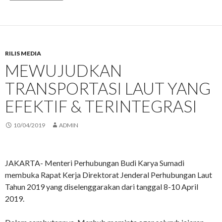
RILIS MEDIA
MEWUJUDKAN
TRANSPORTASI LAUT YANG
EFEKTIF & TERINTEGRASI
10/04/2019
ADMIN
JAKARTA- Menteri Perhubungan Budi Karya Sumadi
membuka Rapat Kerja Direktorat Jenderal Perhubungan Laut
Tahun 2019 yang diselenggarakan dari tanggal 8-10 April
2019.