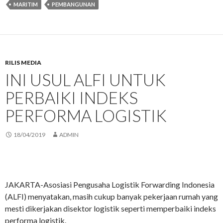
MARITIM
PEMBANGUNAN
RILIS MEDIA
INI USUL ALFI UNTUK
PERBAIKI INDEKS
PERFORMA LOGISTIK
18/04/2019
ADMIN
JAKARTA-Asosiasi Pengusaha Logistik Forwarding Indonesia
(ALFI) menyatakan, masih cukup banyak pekerjaan rumah yang
mesti dikerjakan disektor logistik seperti memperbaiki indeks
performa logistik.