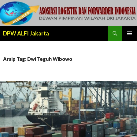
Cari
DPW ALFI Jakarta
LANJUT
MENU
KE
UTAMA
KONTEN
Arsip Tag: Dwi Teguh Wibowo