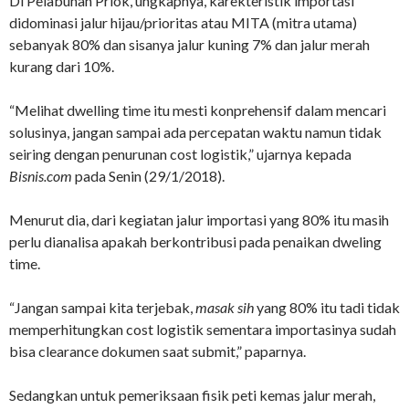
Di Pelabuhan Priok, ungkapnya, karekteristik importasi
didominasi jalur hijau/prioritas atau MITA (mitra utama)
sebanyak 80% dan sisanya jalur kuning 7% dan jalur merah
kurang dari 10%.
“Melihat dwelling time itu mesti konprehensif dalam mencari
solusinya, jangan sampai ada percepatan waktu namun tidak
seiring dengan penurunan cost logistik,” ujarnya kepada
Bisnis.com
pada Senin (29/1/2018).
Menurut dia, dari kegiatan jalur importasi yang 80% itu masih
perlu dianalisa apakah berkontribusi pada penaikan dweling
time.
“Jangan sampai kita terjebak,
masak sih
yang 80% itu tadi tidak
memperhitungkan cost logistik sementara importasinya sudah
bisa clearance dokumen saat submit,” paparnya.
Sedangkan untuk pemeriksaan fisik peti kemas jalur merah,