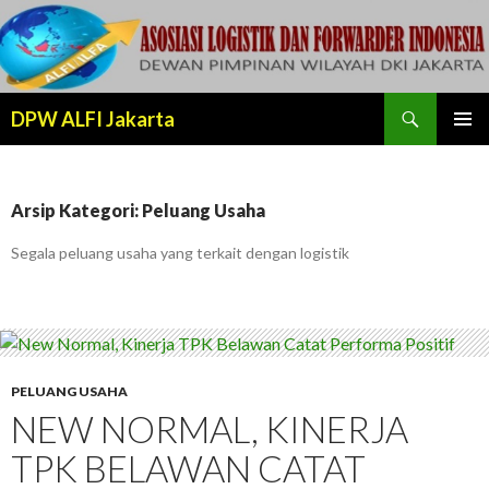
Cari
DPW ALFI Jakarta
LANJUT
MENU
KE
UTAMA
KONTEN
Arsip Kategori: Peluang Usaha
Segala peluang usaha yang terkait dengan logistik
PELUANG USAHA
NEW NORMAL, KINERJA
TPK BELAWAN CATAT