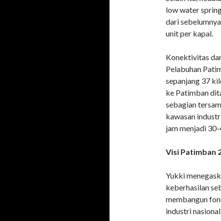
low water sprin
dari sebelumnya
unit per kapal.
Konektivitas da
Pelabuhan Patim
sepanjang 37 k
ke Patimban dit
sebagian tersa
kawasan industr
jam menjadi 30-
Visi Patimban 
Yukki menegask
keberhasilan se
membangun fonda
industri nasiona