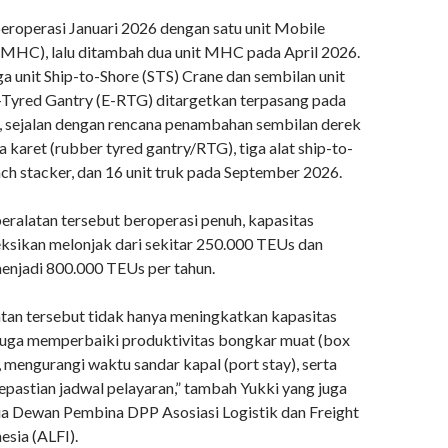
beroperasi Januari 2026 dengan satu unit Mobile
MHC), lalu ditambah dua unit MHC pada April 2026.
iga unit Ship-to-Shore (STS) Crane dan sembilan unit
-Tyred Gantry (E-RTG) ditargetkan terpasang pada
 sejalan dengan rencana penambahan sembilan derek
 karet (rubber tyred gantry/RTG), tiga alat ship-to-
ch stacker, dan 16 unit truk pada September 2026.
peralatan tersebut beroperasi penuh, kapasitas
eksikan melonjak dari sekitar 250.000 TEUs dan
enjadi 800.000 TEUs per tahun.
latan tersebut tidak hanya meningkatkan kapasitas
i juga memperbaiki produktivitas bongkar muat (box
 mengurangi waktu sandar kapal (port stay), serta
pastian jadwal pelayaran,” tambah Yukki yang juga
a Dewan Pembina DPP Asosiasi Logistik dan Freight
esia (ALFI).