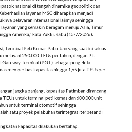
 pasok nasional di tengah dinamika geopolitik dan
. Keberhasilan layanan MSC diharapkan menjadi
uknya pelayaran internasional lainnya sehingga
an layanan yang semakin beragam menuju Asia, Timur
ingga Amerika,” kata Yukki, Rabu (15/7/2026).
i, Terminal Peti Kemas Patimban yang saat ini seluas
 melayani 250.000 TEUs per tahun, dengan PT.
 Gateway Terminal (PGT) sebagai pengelola
emas memperluas kapasitas hingga 1,65 juta TEUs per
ngan jangka panjang, kapasitas Patimban dirancang
ta TEUs untuk terminal peti kemas dan 600.000 unit
ahun untuk terminal otomotif sehingga
lah satu proyek pelabuhan terintegrasi terbesar di
ningkatan kapasitas dilakukan bertahap.