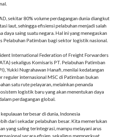
nal.
, sekitar 80% volume perdagangan dunia diangkut
tasi laut, sehingga efisiensi pelabuhan menjadi salah
a daya saing suatu negara. Hal ini yang menegaskan
s Pelabuhan Patimban bagi sektor logistik nasional.
ident International Federation of Freight Forwarders
IATA) sekaligus Komisaris PT. Pelabuhan Patimban
PPI), Yukki Nugrahawan Hanafi, menilai kedatangan
er reguler internasional MSC di Patimban bukan
han satu rute pelayaran, melainkan penanda
osistem logistik baru yang akan menentukan daya
 dalam perdagangan global.
kepulauan terbesar di dunia, Indonesia
ih dari sekadar pelabuhan besar. Kita memerlukan
an yang saling terintegrasi, mampu melayani arus
ernasional secara efisien, sekaligus memperkuat