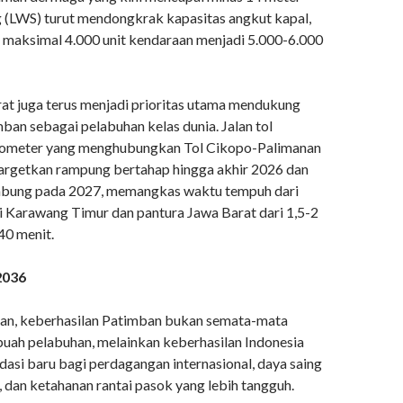
g (LWS) turut mendongkrak kapasitas angkut kapal,
 maksimal 4.000 unit kendaraan menjadi 5.000-6.000
rat juga terus menjadi prioritas utama mendukung
ban sebagai pelabuhan kelas dunia. Jalan tol
ilometer yang menghubungkan Tol Cikopo-Palimanan
argetkan rampung bertahap hingga akhir 2026 dan
mbung pada 2027, memangkas waktu tempuh dari
i Karawang Timur dan pantura Jawa Barat dari 1,5-2
40 menit.
2036
an, keberhasilan Patimban bukan semata-mata
buah pelabuhan, melainkan keberhasilan Indonesia
si baru bagi perdagangan internasional, daya saing
l, dan ketahanan rantai pasok yang lebih tangguh.