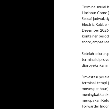
Terminal mulai 
Harbour Crane (
Sesuai jadwal, t
Electric Rubber
Desember 2026,
kontainer beroda
shore, empat rea
Setelah seluruh 
terminal diproy
diproyeksikan m
“Investasi pera
terminal, tetap
moves per hour),
meningkatkan ke
merupakan Ketu
Forwarder Indon