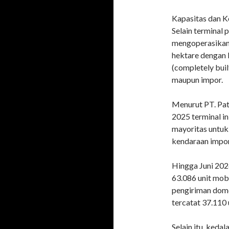
Kapasitas dan K
Selain terminal 
mengoperasikan 
hektare dengan 
(completely bui
maupun impor.
Menurut PT. Pat
2025 terminal i
mayoritas untuk
kendaraan impor
Hingga Juni 202
63.086 unit mob
pengiriman dome
tercatat 37.110 
Selain itu, ked