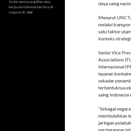
Order pemasang iklan atau
daya saing nasio
kerjasama bentuk lain bisa di-
request di :
sini
Menurut UNCTAD
melalui transpor
satu faktor utam
konteks strategi
Senior Vice Pres
Associations (F
Internasional (
layanan kontain
sekadar penamba
terbentuknya ek
saing Indonesia
“Sebagai negara 
membutuhkan leb
jaringan pelabuh
perdagangan int