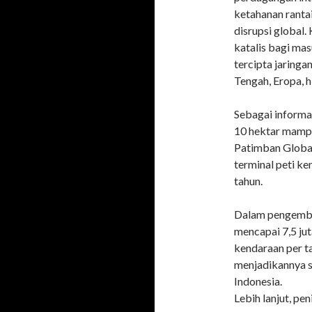
ketahanan rantai
disrupsi global
katalis bagi mas
tercipta jaring
Tengah, Eropa, h
Sebagai informas
10 hektar mampu
Patimban Global
terminal peti k
tahun.
Dalam pengemba
mencapai 7,5 ju
kendaraan per t
menjadikannya sa
Indonesia.
Lebih lanjut, pe