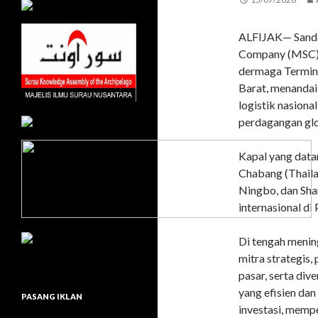
ALFIJAK— Sanda
Company (MSC) A
dermaga Termina
Barat, menandai
logistik nasiona
perdagangan glo
Kapal yang data
Chabang (Thaila
Ningbo, dan Sha
internasional di
Di tengah mening
mitra strategis,
pasar, serta div
yang efisien da
PASANG IKLAN
investasi, memp