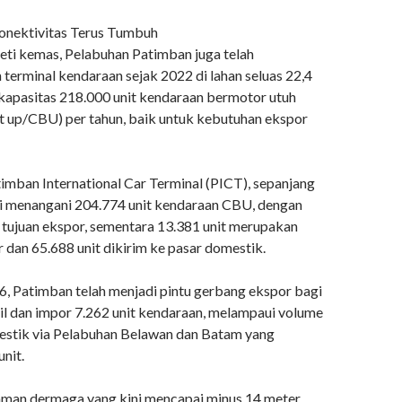
onektivitas Terus Tumbuh
peti kemas, Pelabuhan Patimban juga telah
terminal kendaraan sejak 2022 di lahan seluas 22,4
kapasitas 218.000 unit kendaraan bermotor utuh
lt up/CBU) per tahun, baik untuk kebutuhan ekspor
imban International Car Terminal (PICT), sepanjang
ni menangani 204.774 unit kendaraan CBU, dengan
 tujuan ekspor, sementara 13.381 unit merupakan
 dan 65.688 unit dikirim ke pasar domestik.
6, Patimban telah menjadi pintu gerbang ekspor bagi
il dan impor 7.262 unit kendaraan, melampaui volume
stik via Pelabuhan Belawan dan Batam yang
unit.
alaman dermaga yang kini mencapai minus 14 meter