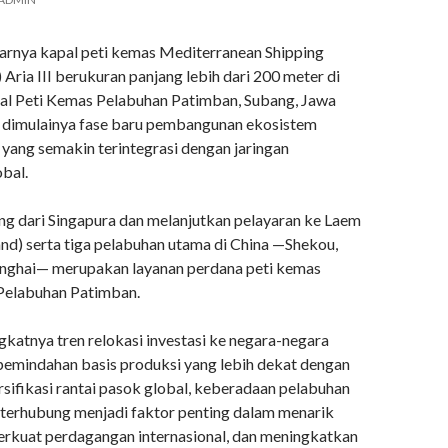
rnya kapal peti kemas Mediterranean Shipping
ria III berukuran panjang lebih dari 200 meter di
l Peti Kemas Pelabuhan Patimban, Subang, Jawa
 dimulainya fase baru pembangunan ekosistem
l yang semakin terintegrasi dengan jaringan
bal.
ng dari Singapura dan melanjutkan pelayaran ke Laem
nd) serta tiga pelabuhan utama di China —Shekou,
nghai— merupakan layanan perdana peti kemas
 Pelabuhan Patimban.
katnya tren relokasi investasi ke negara-negara
 pemindahan basis produksi yang lebih dekat dengan
ersifikasi rantai pasok global, keberadaan pelabuhan
n terhubung menjadi faktor penting dalam menarik
erkuat perdagangan internasional, dan meningkatkan