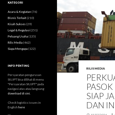
u
KATEGORI
n
t
Acara & Kegiatan
(76)
u
Bisnis Terkait
(210)
k
Kisah Sukses
(29)
:
Legal & Regulasi
(251)
Peluang Usaha
(135)
Rilis Media
(462)
Siapa Mengapa
(122)
INFO PENTING
RILIS MEDIA
PERKU
Persyaratan pengurusan
SIUJPT bisa dilihat di menu
PASOK 
"Persyaratan SIUJPT" pada
navigasi atas atau langsung
SIAP J
download di sini.
DAN I
Check logistics issues in
English
here
15/07/2026