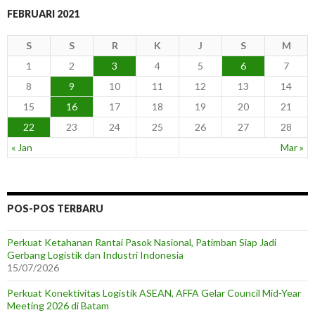
FEBRUARI 2021
S
S
R
K
J
S
M
1
2
3
4
5
6
7
8
9
10
11
12
13
14
15
16
17
18
19
20
21
22
23
24
25
26
27
28
« Jan
Mar »
POS-POS TERBARU
Perkuat Ketahanan Rantai Pasok Nasional, Patimban Siap Jadi
Gerbang Logistik dan Industri Indonesia
15/07/2026
Perkuat Konektivitas Logistik ASEAN, AFFA Gelar Council Mid-Year
Meeting 2026 di Batam