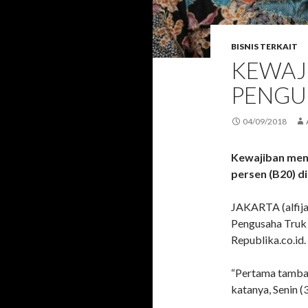
BISNIS TERKAIT
KEWAJ
PENGU
04/09/2018
Kewajiban men
persen (B20) d
JAKARTA (alfija
Pengusaha Truk
Republika.co.id.
“Pertama tambah
katanya, Senin (3