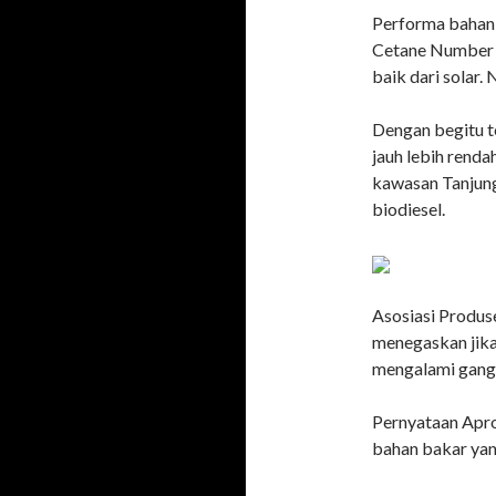
Performa bahan b
Cetane Number (
baik dari solar. 
Dengan begitu t
jauh lebih renda
kawasan Tanjung
biodiesel.
Asosiasi Produs
menegaskan jika
mengalami gang
Pernyataan Apro
bahan bakar yan