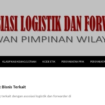
LANJUT KE KONTEN
KLASIFIKASI KEANGGOTAAN
KODE ETIK
PERSYARATAN PPJK
PERSYARATA
 Bisnis Terkait
terkait dengan asosiasi logistik dan forwarder di