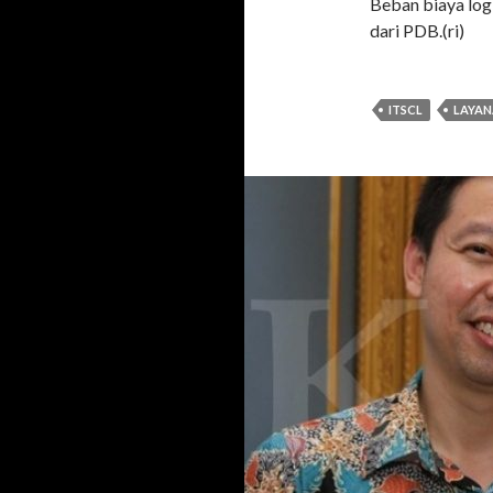
Beban biaya logi
dari PDB.(ri)
ITSCL
LAYAN