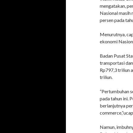
mengatakan, per
Nasional masih 
persen pada tahu
Menurutnya, capa
ekonomi Nasiona
Badan Pusat Sta
transportasi d
Rp797,3 triliun 
triliun.
“Pertumbuhan se
pada tahun ini. 
berlanjutnya per
commerce,”ucap
Namun, imbuhnya,