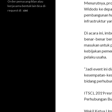
Order pemasang iklan atau
Menurutnya, pro
kerjasama bentuk lain bisa di-
Widodo ke depa
request di :
sini
pembangunan hu
infrastruktur ya
Di acara ini, im
benar-benar ber
masukan untuk p
kebijakan pemer
pelaku usaha.
“Jadi event ini
kesempatan-kese
bidang perhubung
ITSCL 2019 resm
Perhubungan Bu
Wakil Ketua Umu