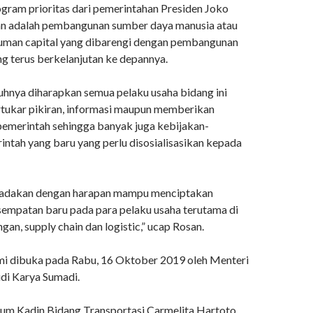
gram prioritas dari pemerintahan Presiden Joko
n adalah pembangunan sumber daya manusia atau
man capital yang dibarengi dengan pembangunan
ng terus berkelanjutan ke depannya.
buhnya diharapkan semua pelaku usaha bidang ini
tukar pikiran, informasi maupun memberikan
emerintah sehingga banyak juga kebijakan-
intah yang baru yang perlu disosialisasikan kepada
 diadakan dengan harapan mampu menciptakan
mpatan baru pada para pelaku usaha terutama di
an, supply chain dan logistic,” ucap Rosan.
i dibuka pada Rabu, 16 Oktober 2019 oleh Menteri
di Karya Sumadi.
m Kadin Bidang Transportasi Carmelita Hartoto,