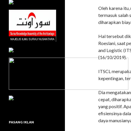
Oleh karena itu,
termasuk salah 
diharapkan biaya
Hal tersebut d
Roeslani, saat 
and Logistic (I
(16/10/2019).
ITSCL merupaka
kepentingan, te
Dia mengatakan,
cepat, diharapk
yang positif. Ap
efisiensinya dal
daya manusianya
PASANG IKLAN