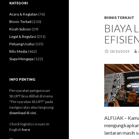
u
KATEGORI
n
t
Acara & Kegiatan
(76)
BISNIS TERKAIT
u
Bisnis Terkait
(210)
BIAYA 
k
Kisah Sukses
(29)
:
EFISIE
Legal & Regulasi
(251)
Peluang Usaha
(135)
Rilis Media
(462)
18/10/2019
Siapa Mengapa
(122)
INFO PENTING
Persyaratan pengurusan
SIUJPT bisa dilihat di menu
"Persyaratan SIUJPT" pada
navigasi atas atau langsung
download di sini.
ALFIJAK – Kamar
Check logistics issues in
mengungkapkan, 
English
here
lantaran masih s