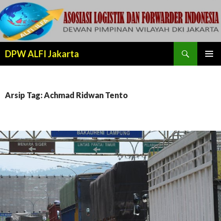
Cari
DPW ALFI Jakarta
LANJUT
MENU
KE
UTAMA
KONTEN
Arsip Tag: Achmad Ridwan Tento