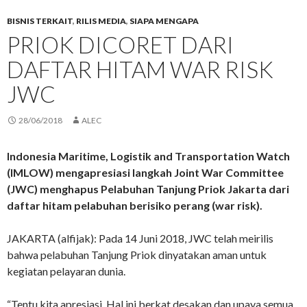
BISNIS TERKAIT
,
RILIS MEDIA
,
SIAPA MENGAPA
PRIOK DICORET DARI
DAFTAR HITAM WAR RISK
JWC
28/06/2018
ALEC
Indonesia Maritime, Logistik and Transportation Watch
(IMLOW) mengapresiasi langkah Joint War Committee
(JWC) menghapus Pelabuhan Tanjung Priok Jakarta dari
daftar hitam pelabuhan berisiko perang (war risk).
JAKARTA (alfijak): Pada 14 Juni 2018, JWC telah meirilis
bahwa pelabuhan Tanjung Priok dinyatakan aman untuk
kegiatan pelayaran dunia.
“Tentu kita apresiasi. Hal ini berkat desakan dan upaya semua