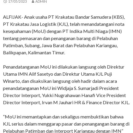
17/05/2023
ADMIN
ALFIJAK- Anak usaha PT Krakatau Bandar Samudera (KBS),
PT Krakatau Jasa Logistik (KJL), telah menandatangani nota
kesepahaman (MoU) dengan PT Indika Multi Niaga (IMN)
tentang pemasaran dan penanganan barang di Pelabuhan
Patimban, Subang, Jawa Barat dan Pelabuhan Kariangau,
Balikpapan, Kalimantan Timur.
Penandatanganan MoU ini dilakukan langsung oleh Direktur
Utama IMN Alif Sasetyo dan Direktur Utama KJL Puji
Winarto, dan disaksikan langsung oleh hadir dalam acara
penandatanganan MoU ini Widjaja S. Sumarjadi President
Director Interport, Yukki Nugrahawan Hanafi Vice President
Director Interport, Irvan M Jauhari HR & Finance Director KJL.
“MoU ini memantapkan dan sekaligus membuktikan bahwa
KJL serius dalam menggarap pasar dan penangangan barang di
Pelabuhan Patimban dan Interport Kariangau dengan IMN”