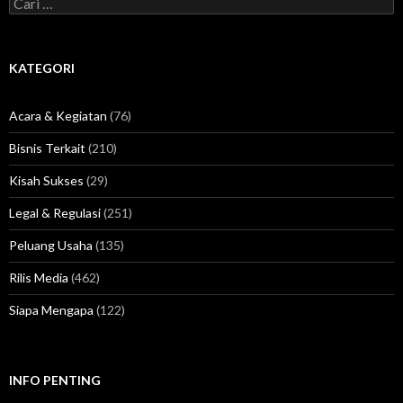
C
a
r
i
u
KATEGORI
n
t
u
Acara & Kegiatan
(76)
k
:
Bisnis Terkait
(210)
Kisah Sukses
(29)
Legal & Regulasi
(251)
Peluang Usaha
(135)
Rilis Media
(462)
Siapa Mengapa
(122)
INFO PENTING