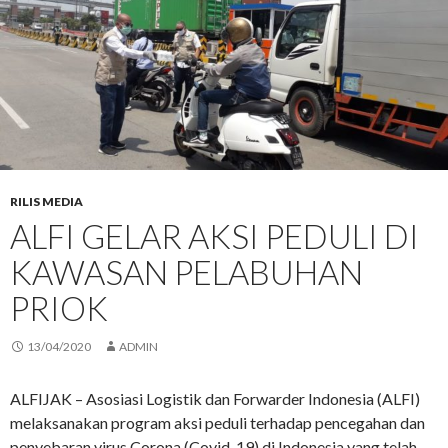
RILIS MEDIA
ALFI GELAR AKSI PEDULI DI
KAWASAN PELABUHAN
PRIOK
13/04/2020
ADMIN
ALFIJAK – Asosiasi Logistik dan Forwarder Indonesia (ALFI)
melaksanakan program aksi peduli terhadap pencegahan dan
penyebaran virus Corona (Covid-19) di Indonesia yang telah