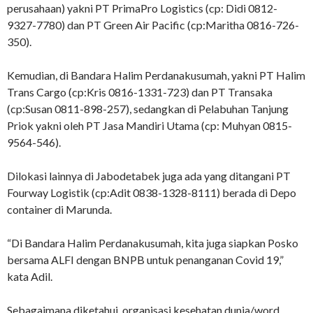
perusahaan) yakni PT PrimaPro Logistics (cp: Didi 0812-
9327-7780) dan PT Green Air Pacific (cp:Maritha 0816-726-
350).
Kemudian, di Bandara Halim Perdanakusumah, yakni PT Halim
Trans Cargo (cp:Kris 0816-1331-723) dan PT Transaka
(cp:Susan 0811-898-257), sedangkan di Pelabuhan Tanjung
Priok yakni oleh PT Jasa Mandiri Utama (cp: Muhyan 0815-
9564-546).
Dilokasi lainnya di Jabodetabek juga ada yang ditangani PT
Fourway Logistik (cp:Adit 0838-1328-8111) berada di Depo
container di Marunda.
“Di Bandara Halim Perdanakusumah, kita juga siapkan Posko
bersama ALFI dengan BNPB untuk penanganan Covid 19,”
kata Adil.
Sebagaimana diketahui, organisasi kesehatan dunia/word