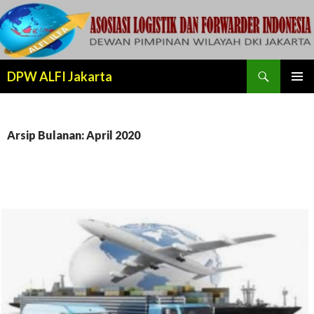
Cari
DPW ALFI Jakarta
LANJUT
MENU
KE
UTAMA
KONTEN
Arsip Bulanan: April 2020