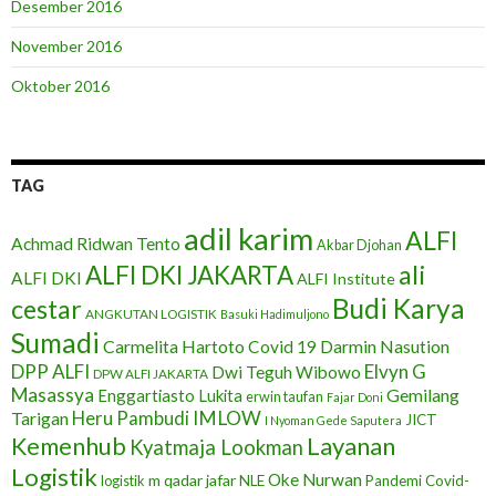
Desember 2016
November 2016
Oktober 2016
TAG
adil karim
ALFI
Achmad Ridwan Tento
Akbar Djohan
ali
ALFI DKI JAKARTA
ALFI DKI
ALFI Institute
Budi Karya
cestar
ANGKUTAN LOGISTIK
Basuki Hadimuljono
Sumadi
Carmelita Hartoto
Darmin Nasution
Covid 19
DPP ALFI
Elvyn G
Dwi Teguh Wibowo
DPW ALFI JAKARTA
Masassya
Gemilang
Enggartiasto Lukita
erwin taufan
Fajar Doni
IMLOW
Tarigan
Heru Pambudi
JICT
I Nyoman Gede Saputera
Layanan
Kemenhub
Kyatmaja Lookman
Logistik
Oke Nurwan
m qadar jafar
NLE
Pandemi Covid-
logistik