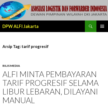
Cari
DPW ALFI Jakarta
LANJUT
MENU
KE
UTAMA
KONTEN
Arsip Tag: tarif progresif
RILIS MEDIA
ALFI MINTA PEMBAYARAN
TARIF PROGRESIF SELAMA
LIBUR LEBARAN, DILAYANI
MANUAL