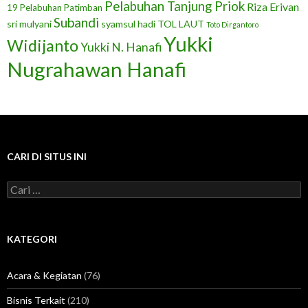
Pelabuhan Tanjung Priok
Riza Erivan
19
Pelabuhan Patimban
Subandi
sri mulyani
syamsul hadi
TOL LAUT
Toto Dirgantoro
Yukki
Widijanto
Yukki N. Hanafi
Nugrahawan Hanafi
CARI DI SITUS INI
C
a
r
i
u
KATEGORI
n
t
u
Acara & Kegiatan
(76)
k
:
Bisnis Terkait
(210)